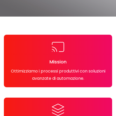
Mission
Ottimizziamo i processi produttivi con soluzioni
avanzate di automazione.